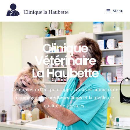
Menu
Clinique
Vétérinaire
La Haubette
Conçue et créée pour apporter à vos animaux de
compagnie les
meilleurs soins
et la meilleure
qualité de services .